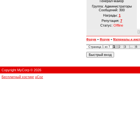
Генерал-майор
Группа: Администраторы
Сообщений:
300
Награды:
1
Репутация:
7
Статус:
Offline
Форум
»
Форум
»
Материалы и инс
1
Страница
1
из
7
2
3
…
6
Copyright MyCorp © 2026
Бесплатный хостинг
uCoz