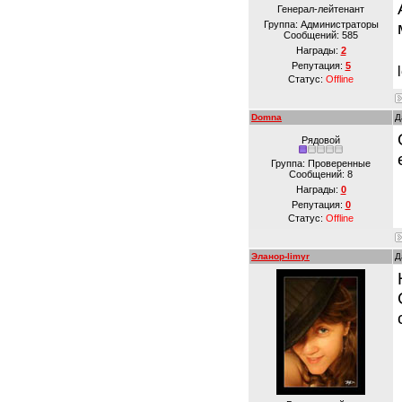
Генерал-лейтенант
Группа: Администраторы
Сообщений:
585
Награды:
2
Репутация:
5
Статус:
Offline
Domna
Д
Рядовой
Группа: Проверенные
Сообщений:
8
Награды:
0
Репутация:
0
Статус:
Offline
Эланор-limyr
Д