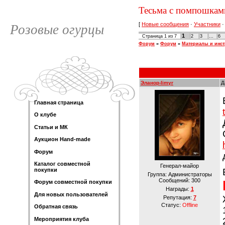
Тесьма с помпошками
[
Новые сообщения
·
Участники
Розовые огурцы
1
Страница
1
из
7
2
3
…
6
Форум
»
Форум
»
Материалы и инс
Эланор-limyr
Д
Главная страница
О клубе
Статьи и МК
Аукцион Hand-made
Форум
Каталог совместной
Генерал-майор
покупки
Группа: Администраторы
Сообщений:
300
Форум совместной покупки
Награды:
1
Для новых пользователей
Репутация:
7
Статус:
Offline
Обратная связь
Мероприятия клуба